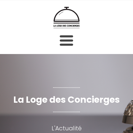
ACCUEIL
LE BUREAU
LES MEMBRES
La Loge des Concierges
LA CHARTE
LE BULLETIN D'ADHÉSION
L'Actualité